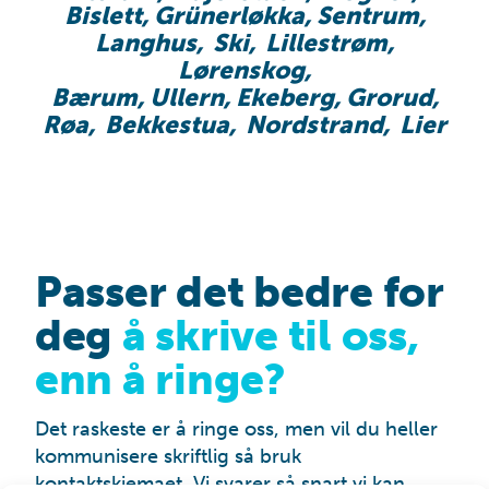
Bislett, Grünerløkka, Sentrum,
Langhus,
Ski,
Lillestrøm,
Lørenskog,
Bærum, Ullern, Ekeberg, Grorud,
Røa,
Bekkestua,
Nordstrand,
Lier
Passer det bedre for
deg
å skrive til oss,
enn å ringe?
Det raskeste er å ringe oss, men vil du heller
kommunisere skriftlig så bruk
kontaktskjemaet. Vi svarer så snart vi kan.