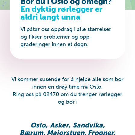
Bor du i Oslo og omegn?
En dyktig rørlegger er
aldri langt unna
Vi påtar oss oppdrag i alle størrelser
og fikser problemer og opp­
graderinger innen et døgn.
Vi kommer susende for å hjelpe alle som bor
innen en drøy time fra Oslo.
Ring oss på 02470 om du trenger rørlegger
og bor i
Oslo,
Asker,
Sandvika,
Bærum, Majorstuen, Frogner,