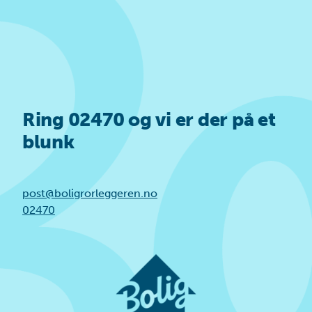
Ring
02470
og vi er der på et
blunk
post@boligrorleggeren.no
02470